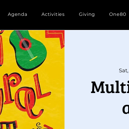
Agenda
Activities
Giving
One80
Sat,
Mult