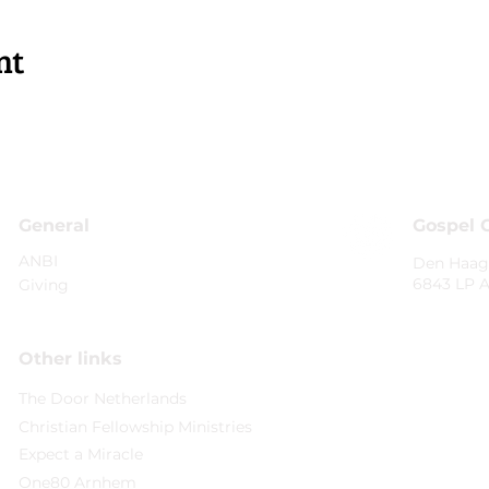
nt
General
Gospel 
ANBI
Den Haag
6843 LP 
Giving
Other links
The Door Netherlands
Christian Fellowship Ministries
Expect a Miracle
One80 Arnhem