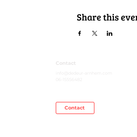
Share this eve
Contact
info@dedeur-arnhem.com
06-15556482
Contact