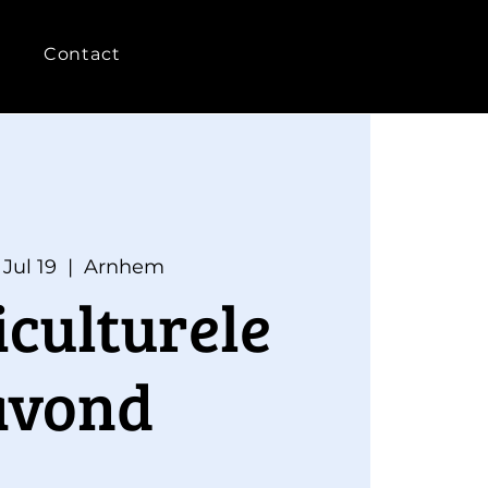
Contact
 Jul 19
  |  
Arnhem
iculturele
avond