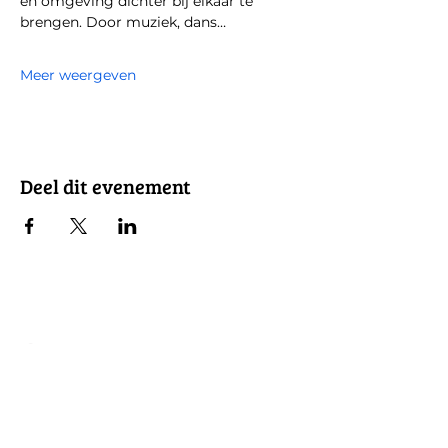
en omgeving dichter bij elkaar te 
brengen. Door muziek, dans…
Meer weergeven
Deel dit evenement
Contact
info@dedeur-arnhem.com
06-15556482